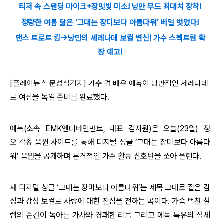
티저 속 스탠딩 마이크+장밋빛 미소! 낭만 무드 최대치 장착!
청량한 여름 닮은 ‘그대는 장미보다 아름다워’ 베일 벗었다!
댄스 트로트 킹→낭만의 세레나데 보컬 변신! 가수 스펙트럼 확
장 예고!
[플레이뉴스 문성식기자]
가수
겸 배우 에녹이 낭만적인 세레나데
로 여심을 녹일 준비를 완료했다.
에녹
(소속 EMK엔터테인먼트, 대표 김지원)은 오늘(23일) 정
오 각종 음원 사이트를 통해 디지털 싱글 ‘그대는 장미보다 아름다
워’ 음원을 공개하며 본격적인 가수 활동 신호탄을 쏘아 올린다.
새
디지털 싱글 ‘그대는 장미보다 아름다워’는 제목 그대로 짙은 감
성과 감성 보컬로 사랑에 대한 진심을 전하는 곡이다. 가슴 벅찬 설
렘의 순간이 녹아든 가사와 경쾌한 리듬 그리고 에녹 특유의 섬세