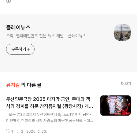
로그 정보
플레이뉴스
오락, 엔터테인먼트 전문 뉴스 채널 - 플레이뉴스
구독하기
더보기
뮤지컬
의 다른 글
두산인문극장 2025 마지막 공연, 무대와 객
석의 경계를 허문 창작뮤지컬 〈광장시장〉 개
글 내용
막!
- 오는 7월 5일까지 두산아트센터 Space111에서 공연-
미얀마 이주 여성과 시장 사람들의 따뜻한 공동체를 무대
로- 오페라를 노래하는 시장 사람들! 장르를 넘나드는 유쾌
1
2
2025. 6. 23.
하고 따뜻한 음악- 두산아트센터 Space111, 시장 한복판