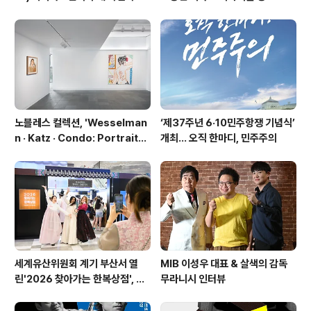
관현악단 '2026 작곡가 프로젝
트'
노블레스 컬렉션, 'Wesselman
‘제37주년 6·10민주항쟁 기념식’
n · Katz · Condo: Portraits i
개최… 오직 한마디, 민주주의
n American Painting'전 개최
세계유산위원회 계기 부산서 열
MIB 이성우 대표 & 살색의 감독
린'2026 찾아가는 한복상점', 역
무라니시 인터뷰
대 최고 판매 성과