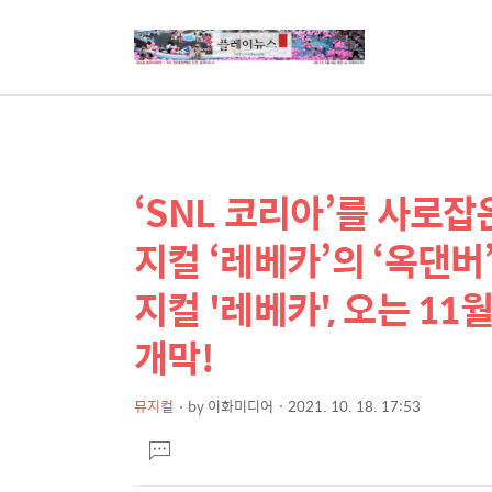
‘SNL 코리아’를 사로잡
상
본
문
세
지컬 ‘레베카’의 ‘옥댄
제
컨
목
지컬 '레베카', 오는 1
텐
츠
개막!
뮤지컬
by
이화미디어
2021. 10. 18. 17:53
본
댓
문
글
달