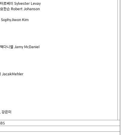
터르베이
Sylvester Levay
요한슨
Robert Johanson
SophyJiwon Kim
맥다니엘
Jamy McDaniel
러
JacakMehler
,
강은미
SBS