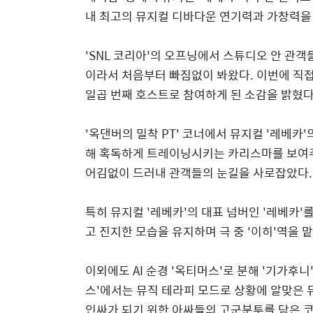
내 최고의 뮤지컬 디바다운 연기력과 가창력을
'SNL
코리아
'
의 오프닝에서 스튜디오 안 관객
이라서 처음부터 빠짐없이 봐왔다
.
이번에 직접
일곱 번째 호스트로 참여하게 된 소감을 밝혔
'
옥댄버의 밀착
PT'
코너에서 뮤지컬
'
레베카
'
해 혹독하게 트레이닝시키는 카리스마를 보여주
어김없이 드러내 관객들의 눈길을 사로잡았다
.
특히 뮤지컬
'
레베카
'
의 대표 넘버인
'
레베카
'
를
고 진지한 모습을 유지하며 극 중
'
이히
'
역을 
이외에도
AI
순경
'
옥티머스
'
로 분해
'
기가후니
스
'
에서는 뮤직 테라피 모드로 상황에 알맞은 
인싸가 되기 위한 아싸들의 고군분투를 담은 