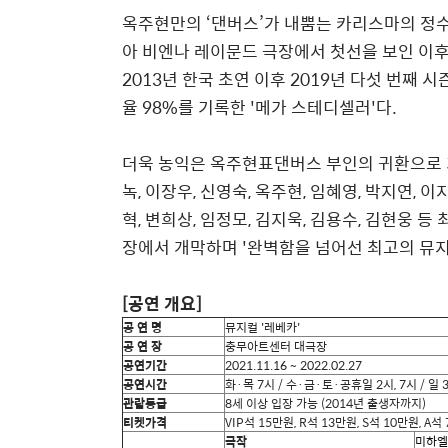
옥주현만의
‘
댄버스
’
가 내뿜는 카리스마의 정수
아 비엔나 레이문드 극장에서 첫선을 보인 이후
2013
년 한국 초연 이후
2019
년 다섯 번째 시
율
98%
를 기록한
'
메가 스테디셀러
'
다
.
더욱 농익은 옥주현표댄버스 부인의 귀환으로 
녹
,
이장우
,
신영숙
,
옥주현
,
임혜영
,
박지연
,
이
혁
,
변희상
,
임정모
,
김지욱
,
김용수
,
김현웅 등 
장에서 개막하며
'
완벽함을 넘어선 최고의 뮤
[
공연 개요
]
공 연 명
뮤지컬
'
레베카
'
공 연 장
충무아트센터 대극장
공연기간
2021.11.16 ~ 2022.02.27
공연시간
화
·
목
7
시
/
수
·
금
·
토
·
공휴일
2
시
, 7
시
/
일
관람등급
8
세 이상 입장 가능
(2014
년 출생자까지
)
티켓가격
VIP
석
15
만원
, R
석
13
만원
, S
석
10
만원
, A
석
극작
미하엘