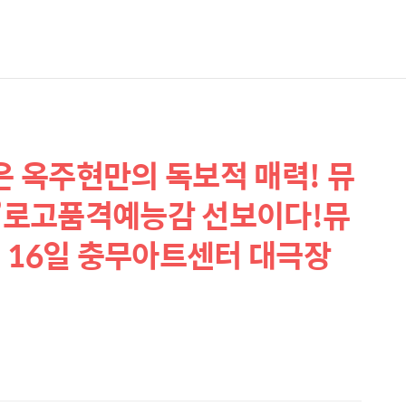
은 옥주현만의 독보적 매력! 뮤
버’로고품격예능감 선보이다!뮤
1월 16일 충무아트센터 대극장