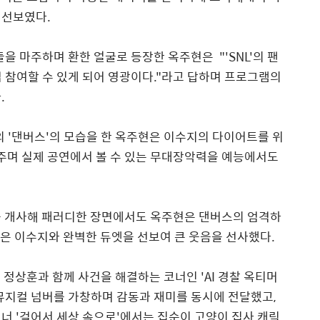
 선보였다
.
들을 마주하며 환한 얼굴로 등장한 옥주현은
"'SNL'
의 팬
 참여할 수 있게 되어 영광이다
."
라고 답하며 프로그램의
다
.
의
'
댄버스
'
의 모습을 한 옥주현은 이수지의 다이어트를 위
며 실제 공연에서 볼 수 있는 무대장악력을 예능에서도
 개사해 패러디한 장면에서도 옥주현은 댄버스의 엄격하
맡은 이수지와 완벽한 듀엣을 선보여 큰 웃음을 선사했다
.
'
정상훈과 함께 사건을 해결하는 코너인
'AI
경찰 옥티머
뮤지컬 넘버를 가창하며 감동과 재미를 동시에 전달했고
,
코너
'
걸어서 세상 속으로
'
에서는 집순이 고양이 집사 캐릭