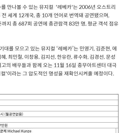
를 만나볼 수 있는 뮤지컬
'
레베카
'
는
2006
년 오스트리
 전 세계
12
개국
,
총
10
개 언어로 번역돼 공연됐으며
,
즌까지 총
687
회 공연에 총관람객
83
만 명
,
평균 객석 점유
기대를 모으고 있는 뮤지컬
‘
레베카
’
는 민영기
,
김준현
,
에
지혜
,
최민철
,
이창용
,
김지선
,
한유란
,
류수화
,
김경선
,
문성
최고의 배우들과 함께 오는
11
월
16
일 충무아트센터 대극
지컬
'
이라는 그 압도적인 명성을 재확인시켜줄 예정이다
.
3
시
(
월공연없음
)
7
만원
쿤체
Michael Kunze