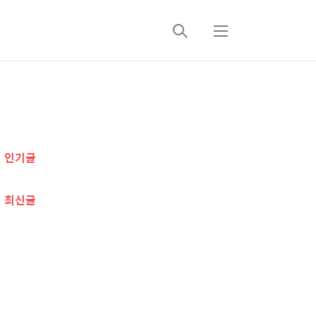
검
메
색
뉴
추
가
인기글
정
보
최신글