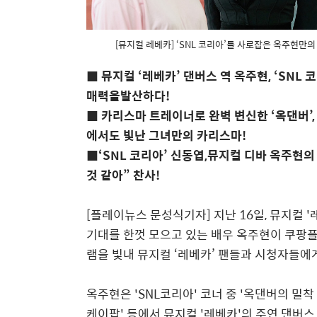
[뮤지컬 레베카] ‘SNL 코리아’를 사로잡은 옥주현만의
■
뮤지컬
‘
레베카
’
댄버스 역 옥주현
, ‘SNL
코
매력을발산하다
!
■
카리스마 트레이너로 완벽 변신한
‘
옥댄버
’
에서도 빛난 그녀만의 카리스마
!
■‘SNL
코리아
’
신동엽
,
뮤지컬 디바 옥주현의
것 같아
”
찬사
!
[플레이뉴스 문성식기자] 지난
16
일
,
뮤지컬
'
기대를 한껏 모으고 있는 배우 옥주현이 쿠팡
램을 빛내 뮤지컬
‘
레베카
’
팬들과 시청자들에게
옥주현은
'SNL
코리아
'
코너 중
'
옥댄버의 밀착
케이팝
'
등에서 뮤지컬
'
레베카
'
의 주연 댄버스