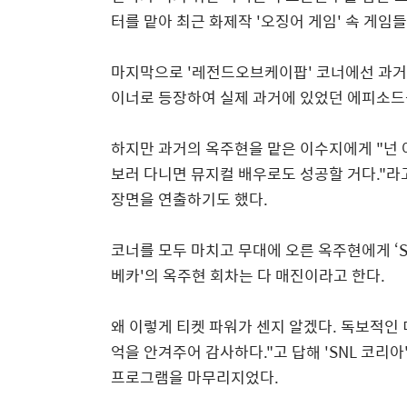
터를 맡아 최근 화제작
'
오징어 게임
'
속 게임
마지막으로
'
레전드오브케이팝
'
코너에선 과거
이너로 등장하여 실제 과거에 있었던 에피소
하지만 과거의 옥주현을 맡은 이수지에게
"
넌
보러 다니면 뮤지컬 배우로도 성공할 거다
."
라
장면을 연출하기도 했다
.
코너를 모두 마치고 무대에 오른 옥주현에게
‘
베카
'
의 옥주현 회차는 다 매진이라고 한다
.
왜 이렇게 티켓 파워가 센지 알겠다
.
독보적인 
억을 안겨주어 감사하다
."
고 답해
'SNL
코리아
프로그램을 마무리지었다
.