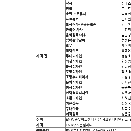
작곡
실베스
연출
로버트
총괄 프로듀서
엄홍현
프로듀서
김지원
한국어가사
/
공동연출
권은아
한국어 가사
박천휘
음악감독
/
지휘
김문정
협력음악감독
천정훈
안무
제이미
협력안무
유회웅
제 작 진
무대디자인
정승호
의상디자인
한정임
분장디자인
김유선
조명디자인
잭 밀
조명수퍼바이저
이승주
음향디자인
김지현
영상디자인
송승규
협력영상디자인
장윤아
소품디자인
최혜진
기술감독
정상국
무대감독
강필수
제작감독
정은용
주 최
EMK,
충무아트센터
,
㈜카카오엔터테인먼트
, 
제 작
EMK
뮤지컬컴퍼니
공연문의
EMK
뮤지컬컴퍼니
02-6391-6333