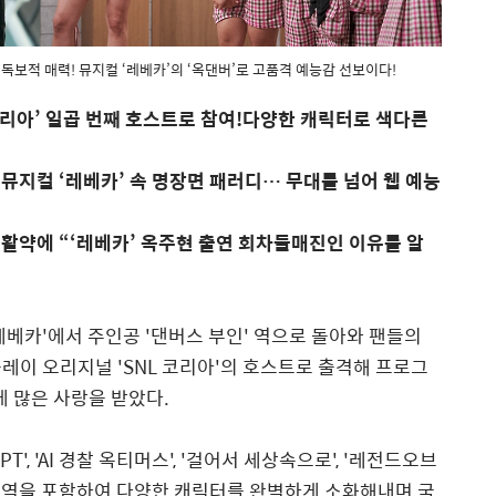
 독보적 매력! 뮤지컬 ‘레베카’의 ‘옥댄버’로 고품격 예능감 선보이다!
리아
’
일곱 번째 호스트로 참여
!
다양한 캐릭터로 색다른
,
뮤지컬
‘
레베카
’
속 명장면 패러디
…
무대를 넘어 웹 예능
 활약에
“‘
레베카
’
옥주현 출연 회차들매진인 이유를 알
레베카
'
에서 주인공
'
댄버스 부인
'
역으로 돌아와 팬들의
플레이 오리지널
'SNL
코리아
'
의 호스트로 출격해 프로그
 많은 사랑을 받았다
.
PT', 'AI
경찰 옥티머스
', '
걸어서 세상속으로
', '
레전드오브
 역을 포함하여 다양한 캐릭터를 완벽하게 소화해내며 국