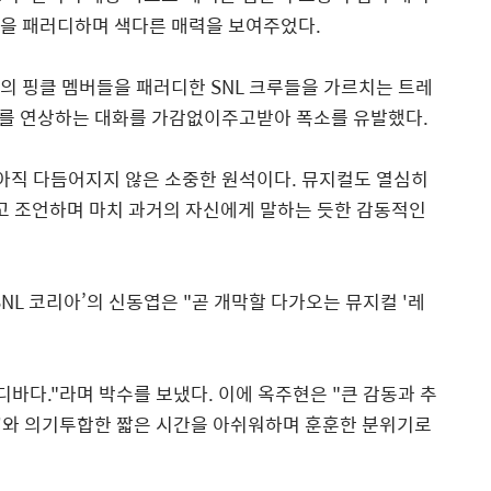
들을 패러디하며 색다른 매력을 보여주었다
.
의 핑클 멤버들을 패러디한
SNL
크루들을 가르치는 트레
드를 연상하는 대화를 가감없이주고받아 폭소를 유발했다
.
 아직 다듬어지지 않은 소중한 원석이다
.
뮤지컬도 열심히
고 조언하며 마치 과거의 자신에게 말하는 듯한 감동적인
SNL
코리아
’
의 신동엽은
"
곧 개막할 다가오는 뮤지컬
'
레
디바다
."
라며 박수를 보냈다
.
이에 옥주현은
"
큰 감동과 추
'
와 의기투합한 짧은 시간을 아쉬워하며 훈훈한 분위기로