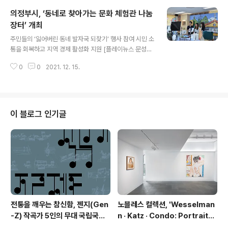
OREA FESTIVAL)’ 행사가 17일 밀라노 팔라치나 아피아
의정부시, ‘동네로 찾아가는 문화 체험관 나눔
니에서 개막했다. 이 행사는 한류에 대한 국제적 관심이 높
아짐에 따라 세계 문화교류의 장을 마련해 우리나라의 역
장터’ 개최
글 내용
사와 고유문화를 널리 알리기 위한 사업이다. 해외 거점에
주민들의 ‘잃어버린 동네 발자국 되찾기’ 행사 참여 시민 소
서 전통문화 전시와 체험 행사 해외기관과의 협업 프로젝
통을 회복하고 지역 경제 활성화 지원 [플레이뉴스 문성식
트 등을 추진하며 올해는 이탈리아 밀라노와 베니스, 브레
기자] 의정부시(시장 안병용)는 코로나19 일상 회복 이행
시아 3개 도시에서 한복과 한지, 한식 등 전통문화를 선보
0
0
2021. 12. 15.
단계에 맞춰 지역의 사회적 경제 기업 판로 지원과 시민 위
인다. 《THAT’S ..
로 소통 행사를 위한 온·오프라인 나눔 장터 행사를 6~7일
이틀간 진행했다고 15일 밝혔다. 의정부시마을사회적경제
지원센터가 진행한 이번 행사는 일반 나눔 장터 행사와 달
리 예술 작가와 연계해 동네 스토리에 예술을 브랜딩한 디
이 블로그 인기글
자인 패키지를 제공, 예술향이 묻어나는 제품들로 시민들
감성을 자극했다. 오프라인 행사로는 동네 스토리와 연계
한 체험 키트를 만드는 ‘찾아가는 문화 체험관’ 운영과 체험
키트와 접목한 라이브 쇼핑 이커머스 온라인 행사가 동시
에 진행됐다. 시는 교육 및 체험..
전통을 깨우는 참신함, 젠지(Gen
노블레스 컬렉션, 'Wesselman
-Z) 작곡가 5인의 무대 국립국악
n · Katz · Condo: Portraits i
관현악단 '2026 작곡가 프로젝
n American Painting'전 개최