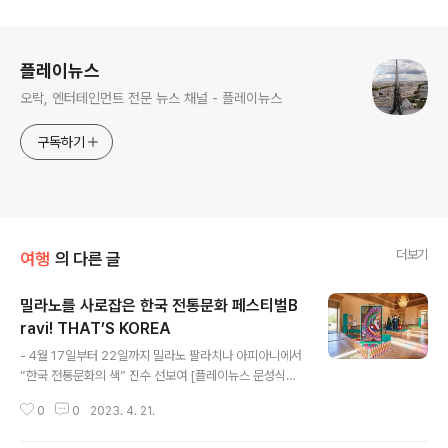
로그 정보
플레이뉴스
오락, 엔터테인먼트 전문 뉴스 채널 - 플레이뉴스
구독하기
더보기
여행
의 다른 글
밀라노를 사로잡은 한국 전통문화 페스티벌B
ravi! THAT’S KOREA
글 내용
​- 4월 17일부터 22일까지 밀라노 팔라치나 아피아니에서
“한국 전통문화의 색” 진수 선보여 [플레이뉴스 문성식기
자] 문화체육관광부(장관 박보균, 이하 문체부)와 (재)한국
0
0
2023. 4. 21.
공예·디자인문화진흥원(원장 김태훈, 이하 공진원)이 주최
하는 ‘2023 한국 전통문화 페스티벌(TRADITIONAL K