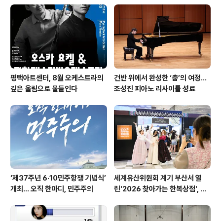
트'
평택아트센터, 8월 오케스트라의
건반 위에서 완성한 ‘춤’의 여정…
깊은 울림으로 물들인다
조성진 피아노 리사이틀 성료
‘제37주년 6·10민주항쟁 기념식’
세계유산위원회 계기 부산서 열
개최… 오직 한마디, 민주주의
린'2026 찾아가는 한복상점', 역
대 최고 판매 성과