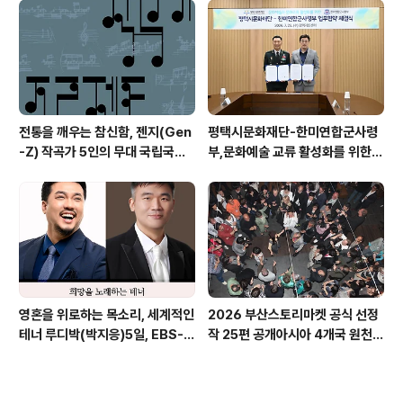
주비엔날레 몽골관 연계 프로그램
《영원하고도 먼 것: 집단 기억과 현
대의 도전》
전통을 깨우는 참신함, 젠지(Gen
평택시문화재단-한미연합군사령
-Z) 작곡가 5인의 무대 국립국악
부,문화예술 교류 활성화를 위한
관현악단 '2026 작곡가 프로젝
업무협약 체결
트'
영혼을 위로하는 목소리, 세계적인
2026 부산스토리마켓 공식 선정
테너 루디박(박지응)5일, EBS-F
작 25편 공개아시아 4개국 원천 I
M '정 경의 11시 클래식'에 출연
P 한자리에