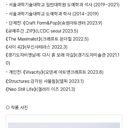
-
서울과학기술대학
교 일반대학원 도예학과 석사
(2019~2021)
-
서울과학기술대학
교 도예학과 학사
(2014~2019)
-
단체전
:
《
Craft Form&Pop
》
(
송원아트센터
2023.9)
《
공예주간
.ZIP
》
(LCDC seoul 2023.5)
《
The Maximalist
》
(
크래프트 온더힐
2022.5)
《
사이
42
》
(
무신사테라스
2022.3)
《
경기도자비엔날레
:
다시 흙 모래 자갈
》
(
경기도자미술관
2021.1
0)
-
개인전
:
《
Vivacity
》
(
오덴세 아트앤크래프트
2023.8)
《
Structures:
감각된 사물들
》
(
델픽
2023.1)
《
Neo Still Life
》
(
갤러리 이즈
2021.3)
○
작품 사진