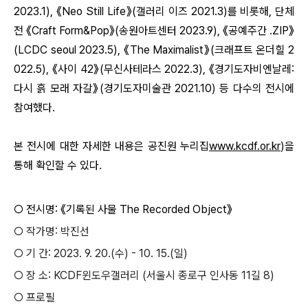
2023.1), 《Neo Still Life》(갤러리 이즈 2021.3)를 비롯해, 단체
전 《Craft Form&Pop》(송원아트센터 2023.9), 《공예주간 .ZIP》
(LCDC seoul 2023.5), 《The Maximalist》(크래프트 온더힐 2
022.5), 《사이 42》(무신사테라스 2022.3), 《경기도자비엔날레:
다시 흙 모래 자갈》(경기도자미술관 2021.10) 등 다수의 전시에
참여했다.
본 전시에 대한 자세한 내용은 공진원 누리집
www.kcdf.or.kr
)을
통해 확인할 수 있다.
○
전시명
:
《
기록된 사물
The Recorded Object
》
○
작가명
:
박진선
○
기 간
: 2023. 9. 20.(
수
) - 10. 15.(
일
)
○
장 소
:
KCDF
윈도우갤러리
(
서울시 종로구 인사동
11
길
8)
○
프로필