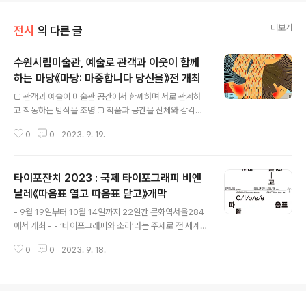
더보기
전시
의 다른 글
수원시립미술관, 예술로 관객과 이웃이 함께
하는 마당《마당: 마중합니다 당신을》전 개최
글 내용
□ 관객과 예술이 미술관 공간에서 함께하며 서로 관계하
고 작동하는 방식을 조명 □ 작품과 공간을 신체와 감각을
통해 받아들이고, 타인과 교감하는 공동체적 공간 “마당”
0
0
2023. 9. 19.
□ 전시 기간 중 관람객이 직접 작품에 참여해 볼 수 있는
워크숍 진행 - 김동희, 김지영(109), 무진형제, 문서진, 안
성석, 양지원, 이혜령, 전유진, 조영주, 천경우 등 총 10명
타이포잔치 2023 : 국제 타이포그래피 비엔
(팀)의 작가 참여 - 전시실, 공용공간, 카페테리아, 미술관
유리창을 잇는 퍼포먼스, 드로잉, 사운드 등 29점 작품 소
날레《따옴표 열고 따옴표 닫고》개막
글 내용
개 - 9월 19일(화)부터 2024년 1월 28일(일)까지 수원시
​- 9월 19일부터 10월 14일까지 22일간 문화역서울284
립미술관에서 개최 [플레이뉴스 문성식기자] 경기도 수원
에서 개최 - - ‘타이포그래피와 소리’라는 주제로 전 세계 1
시립미술관(관장 홍건표)은 예술로 관객과 예술이 미술관
6개국 39팀 53명 참여 -​ [플레이뉴스 문성식기자] 문화
공간에 함께하며 서로 관계하고 작동하는 방식을 조명한
0
0
2023. 9. 18.
체육관광부(장관 박보균)가 주최하고, 한국공예·디자인문
전시《마..
화진흥원(원장 장동광, 이하 공진원)과 국제타이포그래피
비엔날레 조직위원회가 주관하는 ‘타이포잔치 2023: 국제
타이포그래피 비엔날레(이하타이포잔치)’가 9월 19일(화)