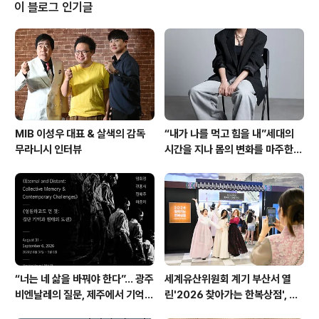
개막하여 10월 14일(토)까지 문화역서울284에서 펼쳐진
이 블로그 인기글
다. 전세계 16개국 53명 참여하여 설치작품, 현장공연 등
다양한 프로그램 운영 올해 8회째를 맞는 타이포잔치는
“타이포그래피와 소리”를 주제어로 전세계 16개국의 39
작가(팀) 총 53명이 참여해, 문자와 소리, 시각과 청각, 사
물과 신체를..
MIB 이성우 대표 & 살색의 감독
“내가 나를 먹고 힘을 내”세대의
무라니시 인터뷰
시간을 지나 몸의 변화를 마주한다
DAC Artist 본주 신작 '갱更'
“너는 네 삶을 바꿔야 한다”… 광주
세계유산위원회 계기 부산서 열
비엔날레의 질문, 제주에서 기억의
린'2026 찾아가는 한복상점', 역
미학으로 다시 쓰이다. 제16회 광
대 최고 판매 성과