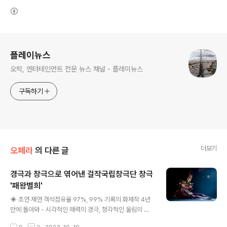
(새창열림)
로그 정보
플레이뉴스
오락, 엔터테인먼트 전문 뉴스 채널 - 플레이뉴스
구독하기
더보기
오페라
의 다른 글
경극과 창극으로 엮어낸 걸작국립창극단 창극
'패왕별희'
글 내용
◈ 초연‧재연 객석점유율 97%, 99% 기록의 화제작 4년
만에 돌아와 - 시각적인 매력의 경극, 청각적인 울림의 창
극이 빚은 완벽한 조화로 호평 ◈ 대극장인 해오름극장으