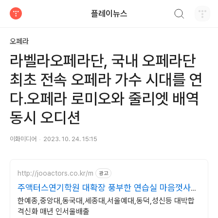
검색하기
플레이뉴스
티스토리
오페라
라벨라오페라단, 국내 오페라단
최초 전속 오페라 가수 시대를 연
다.오페라 로미오와 줄리엣 배역
동시 오디션
이화미디어
2023. 10. 24. 15:15
http://jooactors.co.kr/m
광고
주액터스연기학원 대확장 풍부한 연습실 마음껏사용
가능
한예종,중앙대,동국대,세종대,서울예대,동덕,성신등 대박합
격신화 매년 인서울배출