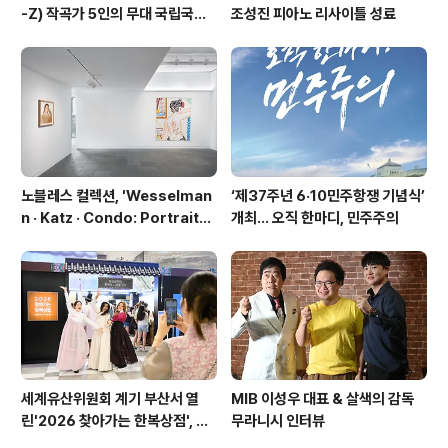
-Z) 작곡가 5인의 무대 국립국악
조성진 피아노 리사이틀 성료
관현악단 '2026 작곡가 프로젝
트'
노블레스 컬렉션, 'Wesselman
‘제37주년 6·10민주항쟁 기념식’
n · Katz · Condo: Portraits i
개최… 오직 한마디, 민주주의
n American Painting'전 개최
세계유산위원회 계기 부산서 열
MIB 이성우 대표 & 살색의 감독
린'2026 찾아가는 한복상점', 역
무라니시 인터뷰
대 최고 판매 성과