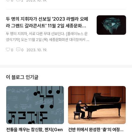
0
2
2023. 10. 19.
로 무대 옮겨 한층 웅장해진 대서사시 - ‘한국의 메이란
팡’이라 극찬받은 김준수부터 국립창극단 전 단원 총출동
◈ 우싱궈·이자람·예진텐 등 국내외 최고 제작진 다시 한번
두 명의 지휘자가 선보일 '2023 라벨라 오페
의기투합 - 두 나라 전통예술이 지닌 멋 고스란히 살리면서
새로운 조화 이뤄내 공연명 국립창극단 '패왕별희' 일시 2
라 그랜드 갈라콘서트' 11월 2일 세종문화회
글 내용
023.11.11(토)-11.18(토) 화‧수·목‧금 오후 7시 30분, 토‧
관 대극장에서 열려
두 명의 지휘자, 서로 다른 무대 선보인다. [플레이뉴스 문
일 오후 3시 (7회) 장소 국립극장 해오름극장 주요 제작진
성식기자] 오는 11월 2일 (목) 세종문화회관 대극장에서 이
예술감독 유수정, 연출 우싱궈(Wu Hsing-kuo) 극본‧안
루어지는 '2023 라벨라 오페라 그랜드 갈라 콘서트'에서
무 린슈웨이(Lin Hsiu-wei), 작창‧음악감독 ..
0
0
2023. 10. 19.
장은혜, 박해원 두 명의 지휘자가 한 무대에 오른다. 장은혜
지휘자는 1부 'Opera Highlights : 오페라 명곡 하이라이
트'를, 박해원 지휘자는 2부 'I Capuletti E I Montecchi
: 로미오와 줄리엣'을 맡아 기대감을 더했다. 각각의 스토리
가 살아있는 오페라 하이라이트 장은혜 지휘자는 그랜드
이 블로그 인기글
갈라 콘서트 1부 'Opera Highlights : 오페라 명곡 하이
라이트'에서 라벨라오페라단이 국내 최초로 선보인 오페라
'로베르토 데브뢰' 서곡을 시작으로 모차르트의 '코지 판 투
테', 로시니의 '세빌리아의..
전통을 깨우는 참신함, 젠지(Gen
건반 위에서 완성한 ‘춤’의 여정…