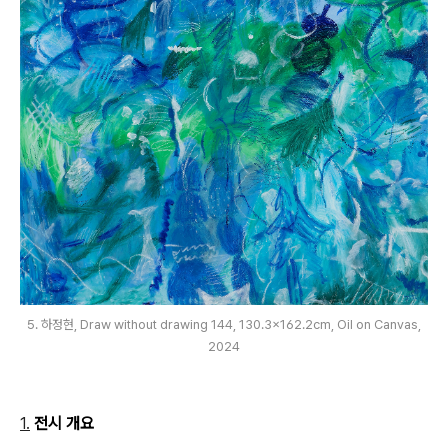
5. 하정현, Draw without drawing 144, 130.3x162.2cm, Oil on Canvas,
2024
1.
전시 개요