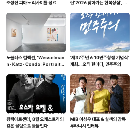
조성진 피아노 리사이틀 성료
린'2026 찾아가는 한복상점', 역
대 최고 판매 성과
노블레스 컬렉션, 'Wesselman
‘제37주년 6·10민주항쟁 기념식’
n · Katz · Condo: Portraits i
개최… 오직 한마디, 민주주의
n American Painting'전 개최
평택아트센터, 8월 오케스트라의
MIB 이성우 대표 & 살색의 감독
깊은 울림으로 물들인다
무라니시 인터뷰