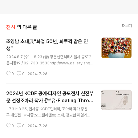
더보기
전시
의 다른 글
조영남 초대展“화업 50년, 화투짝 같은 인
생”
글 내용
2024.8.7 (수) ~ 8.23 (금) 장은선갤러리서울시 종로구
운니동19 / 02-730-3533http://www.galleryjang.c
om [플레이뉴스 문성식기자] 조영남은 1973년 안국동
0
0
2024. 7. 26.
한국 화랑에서 첫 미술 전시회를 연 것을 시작으로 올해로
51주년을 맞이했다. 당시 서울대 미대 2학년 생이던 그의
친구 김민기의 기획으로 첫 전시가 시작됐다..... 대중 음악
2024년 KCDF 공예·디자인 공모전시 신진부
가이자 한국적인 화투그림을 그리는 조영남은 장은선갤러
리에서 2012년과 2021년 초대전에 이어 2024년 이번
문 선정조아라 작가 《부유-Floating Throu
글 내용
이 세번째 초대전이다. 대중 음악가로 큰 사랑을 받았으
gh》 개최
- 7.31~8.25, 인사동 KCDF갤러리, 조아라 작가 장신
며, 그의 예술적 탐구와 창작 활동은 그를 미술계에서도 존
구 개인전- 낚시줄(모노필라멘트) 소재, 정교한 짜임기
재감 있는 작가로 자리매김를 하게 됐다. 이번 전시는 지
법 통해 새로운 시각적 경험 제공 [플레이뉴스 문성식기자]
난 50여년 동안 이어져 온 창작의 여정중 화투시리..
0
0
2024. 7. 26.
한국공예·디자인문화진흥원(원장 장동광, 이하 공진원)
은 7월 31일부터 8월 25일까지 KCDF갤러리에서 2024