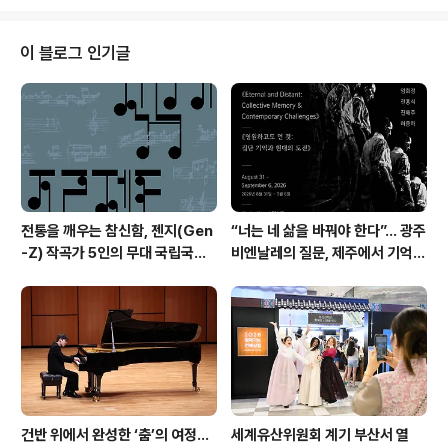
KCDF 공예·디자인 공모전시 신진부문에 선정된 금속공예
분야 조아라 작가의 개인전 《부유-Floating Through》
를 개최한다고 발표했다. 조아라 작가는 낚시줄(모노필라
이 블로그 인기글
멘트)을 소재로 바구니를 짜듯 섬세하게 엮어낸 장신구를
선보인다. 정교한 짜임기법을 통해 가볍고 유영하는 듯한
움직임, 흐릿한 사진을 보는 듯한 상상력을 불러일으키
며, 관람객으로부터 무의식이나 미지의 바닷속을 평온하게
부유하는 장면을 떠오르게 한다..
전통을 깨우는 참신함, 젠지(Gen
“너는 네 삶을 바꿔야 한다”… 광주
-Z) 작곡가 5인의 무대 국립국악
비엔날레의 질문, 제주에서 기억의
관현악단 '2026 작곡가 프로젝
미학으로 다시 쓰이다. 제16회 광
트'
주비엔날레 몽골관 연계 프로그램
《영원하고도 먼 것: 집단 기억과 현
대의 도전》
건반 위에서 완성한 ‘춤’의 여정…
세계유산위원회 계기 부산서 열