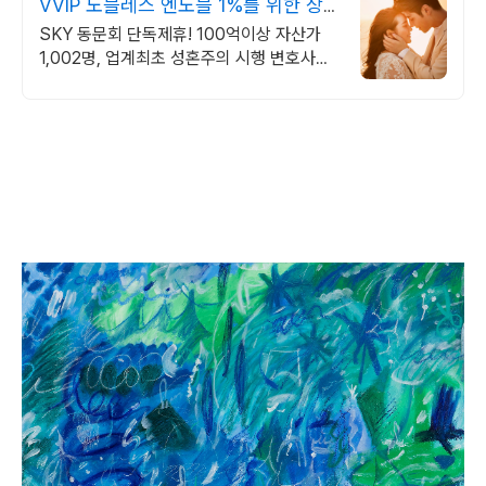
VVIP 노블레스 엔노블 1%를 위한 상
류층 결정사
SKY 동문회 단독제휴! 100억이상 자산가
1,002명, 업계최초 성혼주의 시행 변호사검
증 회원수 공개, 전문직/엘리트/노블레스 전
문, 여성가족부장관대상 2회수상