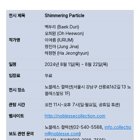
전시 제목
Shimmering Particle
백두리
(
Baek Duri
)
오희원
(
Oh Heewon
)
작가명
이여름
(
IURUM
)
정진아
(
Jung Jina
)
하정현
(
Ha Jeonghyun
)
일정
202
4
년
8
월
1
일(
목
)
~
8
월
22
일(
목
)
입장료
무료
노블레스 컬렉션(서울시 강남구 선릉로162길 13 노
전시 장소
블레스빌딩 1F)
관람 시간
오전
11
시~오후
7
시
(
일·
월
요일, 공휴일 휴관
)
웹사이트
http://noblessecollection.com
노블레스 컬렉션(
02-540-5588,
info.collectio
보도 관련 문의
n@noblesse.com
)