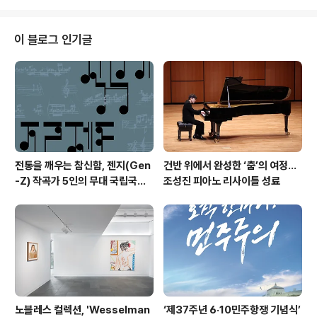
에서 포기하거나 중단한 적이 없는 것처럼 앞으로도 그렇
게 할 것"이라며 정치인 안철수로의 새출발을 선언했다. 안
원장은 출마선언서 낭독 후 기자들과의 질의답변을 통해
이 블로그 인기글
"그간 비공개 행보를 해 온 것은 민주당 경선에 방해가 되
지않기 위함이었고, 또 많은 기자들과 함께 다니면 민생현
장의 목소리들을 제대로 들을 수 없을 것이기에 그렇게 해
왔다. 앞으로는 제 담당 기자들 앞에 공개적인 일정들을 가
져나가겠다"고 말했다. 또한 민주통합당 문..
전통을 깨우는 참신함, 젠지(Gen
건반 위에서 완성한 ‘춤’의 여정…
-Z) 작곡가 5인의 무대 국립국악
조성진 피아노 리사이틀 성료
관현악단 '2026 작곡가 프로젝
트'
노블레스 컬렉션, 'Wesselman
‘제37주년 6·10민주항쟁 기념식’