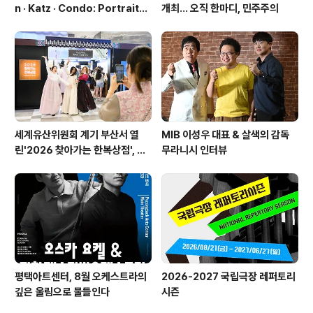
n · Katz · Condo: Portraits i
개최… 오직 한마디, 민주주의
n American Painting'전 개최
세계유산위원회 계기 부산서 열
MIB 이성우 대표 & 살색의 감독
린'2026 찾아가는 한복상점', 역
무라니시 인터뷰
대 최고 판매 성과
평택아트센터, 8월 오케스트라의
2026-2027 국립극장 레퍼토리
깊은 울림으로 물들인다
시즌