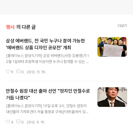
더보기
행사
의 다른 글
삼성 에버랜드, 전 국민 누구나 참여 가능한
'에버랜드 상품 디자인 공모전' 개최
글 내용
[플레이뉴스 문성식기자] 삼성 에버랜드(사장 김봉영)가 1
2월 1일부터 초등학생 이상이면 누구나 참여할 수 있는 을
개최한다. 한국디자인진흥원과 서울 디자인 재단 후원으로
9
0
2012. 11. 19.
진행되는 이번 공모전은 '제1회 놀라운 디자인 프로젝트'라
는 이름 아래 12월 1일부터 내년 1월 말까지 두 달간 일반
부는 4개 분야로 △에버랜드 인기 동물, △내년 봄 오픈예
안철수 원장 대선 출마 선언 "정치인 안철수로
정인 신규 사파리 '로스트 밸리', △에버랜드 축제, △기타
에버랜드 관련 자유주제이며, 어린이부는 일반부 주제를
거듭 나겠다"
글 내용
활용해 에버랜드에서 '평소 갖고 싶었거나 친구에게 선물
[플레이뉴스 문성식기자] 19일 오후 3시, 안철수 원장의
하고 싶은 상품'을 주제로 실시한다. 참가 접수는 공모전 홈
대선출마 기자회견이 서울 충정로 구세군아트홀에서 있었
페이지(www.ever-design.co.kr) 또는 페이스북(ww
다. 안원장은 이 자리에서 "대선출마를 선언한 지금 이순간
w.facebook.com/witheverland)에서 가능하며, 에버
4
0
2012. 9. 19.
부터 정치인 안철수로 거듭난다. 설령 대통령이 되지 못할
랜..
지라도 계속 정치인의 길을 걷겠다. 지금껏 어떤 일을 중도