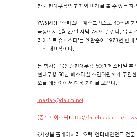
한국 현대무용의 현재와 미래를 볼 수 있는 자
YWSMDF '수퍼스타 예수그리스도 40주년 기
극장에서 1월 27일 저녁 7시에 열린다. '수
라이스트 슈퍼스타'를 육완순이 1973년 현
그의 대표작이다.
본 행사는 육완순현대무용 50년 페스티벌 
현대무용 50년 페스티벌 추진위원회가 주관한
오를 예정이어서 더욱 기대를 모은다.
mazlae@daum.net
(공식페이스북
)
http://facebook.com/new
《세상을 플레이하라! 오락, 엔터테인먼트 전문