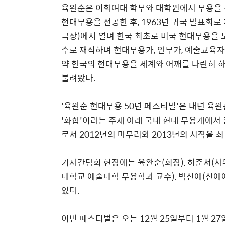
육완순은 이화여대 학부와 대학원에서 무용을
현대무용을 전공한 후, 1963년 귀국 발표회
극장)에서 열며 한국 최초로 미국 현대무용을 
수로 재직하며 현대무용가, 안무가, 예술교육자
약 한국의 현대무용을 세계와 어깨를 나란히 
불려왔다.
'육완순 현대무용 50년 페스티벌'은 내년 육완
'화합'이라는 주제 아래 국내 현대 무용계에서
로서 2012년의 마무리와 2013년의 시작을 
기자간담회 현장에는 육완순(회장), 허준서(사
대학교 예술대학 무용학과 교수), 박신애(신애
였다.
이번 페스티벌은 오는 12월 25일부터 1월 