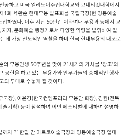
 전공하고 미국 일리노이주립대학교와 코네티컷대학에서
로 제1회 육완순 현대무용 발표회를 국립극장(현 명동예술
도입하였다. 이후 지난 50년간 이화여대 무용과 등에서 교
, 저자, 문화예술 행정가로서 다양한 역량을 발휘하여 일
하는데 가장 선도적인 역할을 하며 한국 현대무용의 대모로
순의 무용인생 50주년을 맞아 21세기의 가치를 '창조'와
 큰 공헌을 하고 있는 무용가와 안무가들의 총체적인 행사
최고의 무대로 수놓게 될 것이다.
무국장), 이윤경(한국컨템포러리 무용단 회장), 김원(전북
예술기획) 등이 참석하여 이번 페스티벌에 대하여 설명하
27일까지 약 한달 간 아르코예술극장과 명동예술극장 일대