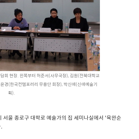
간담회 현장. 왼쪽부터 허준서(사무국장), 김원(전북대학교
 이윤경(한국컨템포러리 무용단 회장), 박신애(신애예술기
획).
1시 서울 종로구 대학로 예술가의 집 세미나실에서 '육완순
.