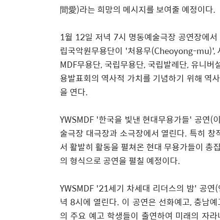
間愛)라는 희망의 메시지를 보여줄 예정이다.
1월 12일 저녁 7시 명동예술극장 공연장에서 
립국악원무용단이 '처용무(Cheoyong-mu)', 서
MDF무용단, 국립무용단, 국립발레단, 유니버
용발표회의 역사적 가치를 기념하기 위해 역사
을 연다.
YWSMDF '한국을 빛낸 현대무용가들' 공연(
술극장 대극장과 소극장에서 열린다. 특히 
서 활발히 활동을 펼쳐온 현대 무용가들이 총
의 형식으로 공연을 펼칠 예정이다.
YWSMDF '21세기 차세대 리더스의 밤' 공
녁 8시에 열린다. 이 공연은 선화예고, 충남예
의 주요 예고 학생들이 출연하여 미래의 자라