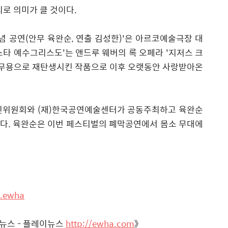
리로 의미가 클 것이다.
념 공연(안무 육완순, 연출 김성한)'은 아르코예술극장 대
퍼스타 예수그리스도'는 앤드루 웨버의 록 오페라 '지저스 크
대 무용으로 재탄생시킨 작품으로 이후 오랫동안 사랑받아온
추진위원회와 (재)한국공연예술센터가 공동주최하고 육완순
다. 육완순은 이번 페스티벌의 폐막공연에서 몸소 무대에
s.ewha
 뉴스 - 플레이뉴스
http://ewha.com
》