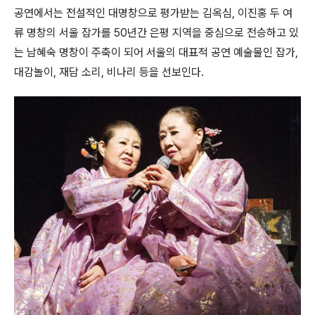
공연에서는 전설적인 대명창으로 평가받는 김옥심
,
이진홍 두 여
류 명창의 서울 잡가를
50
년간 은평 지역을 중심으로 전승하고 있
는 남혜숙 명창이 주축이 되어 서울의 대표적 공연 예술물인 잡가
,
대감놀이
,
재담 소리
,
비나리 등을 선보인다
.