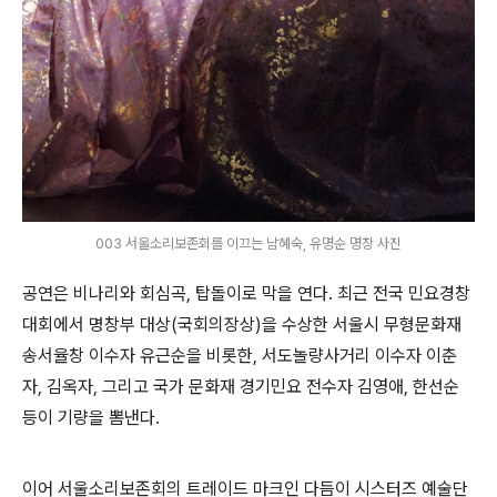
003 서울소리보존회를 이끄는 남혜숙, 유명순 명창 사진
공연은 비나리와 회심곡
,
탑돌이로 막을 연다
.
최근 전국 민요경창
대회에서 명창부 대상
(
국회의장상
)
을 수상한 서울시 무형문화재
송서율창 이수자 유근순을 비롯한
,
서도놀량사거리 이수자 이춘
자
,
김옥자
,
그리고 국가 문화재 경기민요 전수자 김영애
,
한선순
등이 기량을 뽐낸다
.
이어 서울소리보존회의 트레이드 마크인 다듬이 시스터즈 예술단