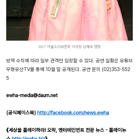
007 서울소리보존회 이사장 남혜숙 명창
방역 수칙에 따라 일부 관객만 입장할 수 있다
.
공연 실황은 유튜브
무형유산
TV
를 통해
10
월 말 공개된다
.
공연 문의
(02)353-552
5
ewha-media@daum.net
(공식페이스북)
http://facebook.com/news.ewha
《세상을 플레이하라! 오락, 엔터테인먼트 전문 뉴스 - 플레이뉴
스
http://ewha.biz
》