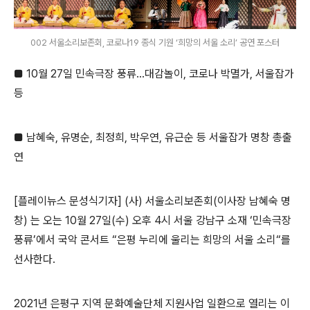
002 서울소리보존회, 코로나19 종식 기원 ‘희망의 서울 소리’ 공연 포스터
■
10
월
27
일 민속극장 풍류
…
대감놀이
,
코로나 박멸가
,
서울잡가
등
■
남혜숙
,
유명순
,
최정희
,
박우연
,
유근순 등 서울잡가 명창 총출
연
[플레이뉴스 문성식기자] (
사
)
서울소리보존회
(
이사장 남혜숙 명
창
)
는 오는
10
월
27
일
(
수
)
오후
4
시 서울 강남구 소재
‘
민속극장
풍류
’
에서 국악 콘서트
“
은평 누리에 울리는 희망의 서울 소리
“
를
선사한다
.
2021
년 은평구 지역 문화예술단체 지원사업 일환으로 열리는 이