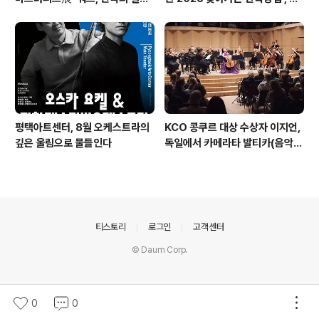
들 : 진화하는 텍스트' 패키지 티켓
대 최고 판매 성과
오픈
평택아트센터, 8월 오케스트라의
KCO 콩쿠르 대상 수상자 이지언,
깊은 울림으로 물들인다
독일에서 카메라타 발티카(음악감
독 기돈 크레머)와 데뷔 무대 성료
의안내
티스토리
로그인
고객센터
© Daum Corp.
0
0