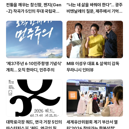
전통을 깨우는 참신함, 젠지(Gen
“너는 네 삶을 바꿔야 한다”… 광주
-Z) 작곡가 5인의 무대 국립국악
비엔날레의 질문, 제주에서 기억의
관현악단 '2026 작곡가 프로젝
미학으로 다시 쓰이다. 제16회 광
트'
주비엔날레 몽골관 연계 프로그램
《영원하고도 먼 것: 집단 기억과 현
대의 도전》
‘제37주년 6·10민주항쟁 기념식’
MIB 이성우 대표 & 살색의 감독
개최… 오직 한마디, 민주주의
무라니시 인터뷰
대학로극장 쿼드, 연극 거장 5인의
세계유산위원회 계기 부산서 열
마스터피스展 '쿼드, 연극의 질문
린'2026 찾아가는 한복상점', 역