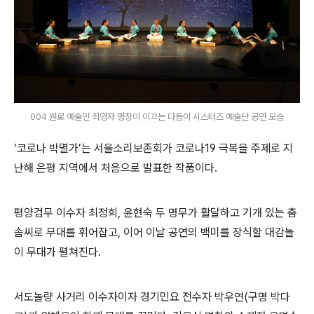
004 원로 예술인 최영자 명창이 이끄는 다듬이 시스터즈 예술단 공연 모습
‘
코로나 박멸가
’
는 서울소리보존회가 코로나
19
극복을 주제로 지
난해 은평 지역에서 처음으로 발표한 작품이다
.
평양검무 이수자 최정희
,
윤현숙 두 명무가 활달하고 기개 있는 춤
솜씨로 무대를 휘어잡고
,
이어 이날 공연의 백미를 장식할 대감놀
이 무대가 펼쳐진다
.
서도놀량 사거리 이수자이자 경기민요 전수자 박우연
(
구명 박다