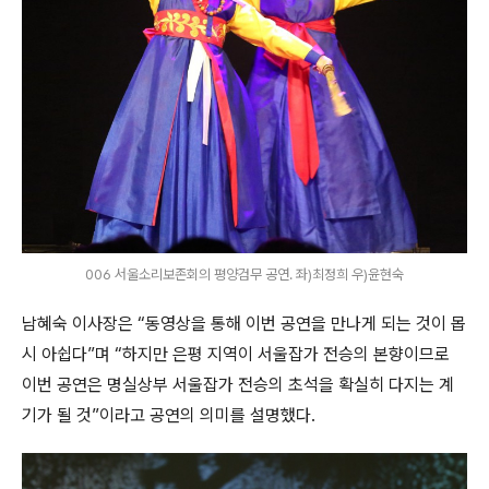
006 서울소리보존회의 평양검무 공연. 좌)최정희 우)윤현숙
남혜숙 이사장은
“
동영상을 통해 이번 공연을 만나게 되는 것이 몹
시 아쉽다
”
며
“
하지만 은평 지역이 서울잡가 전승의 본향이므로
이번 공연은 명실상부 서울잡가 전승의 초석을 확실히 다지는 계
기가 될 것
”
이라고 공연의 의미를 설명했다
.