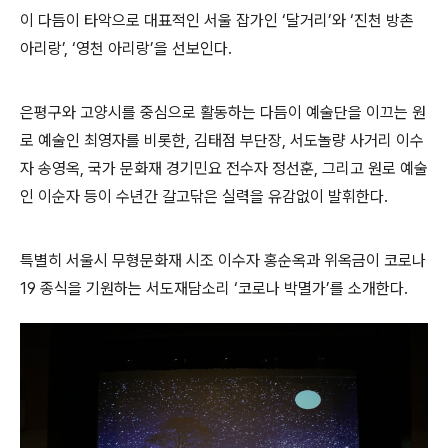
이 다듬이 타악으로 대표적인 서울 잡가인
‘
달거리
’
와
‘
진천 방촌
아리랑
’, ‘
영천 아리랑
’
을 선보인다
.
은평구와 고양시를 중심으로 활동하는 다듬이 예술단을 이끄는 원
로 예술인 최영자를 비롯한
,
김태점 부단장
,
서도놀량 사거리 이수
자 송영옥
,
국가 문화재 경기민요 전수자 정선훈
,
그리고 원로 예술
인 이순자 등이 수년간 갈고닦은 실력을 유감없이 발휘한다
.
특별히 서울시 무형문화재 시조 이수자 홍순옥과 위옥금이 코로나
19
종식을 기원하는 서도재담소리
‘
코로나 박멸가
’
를 소개한다
.