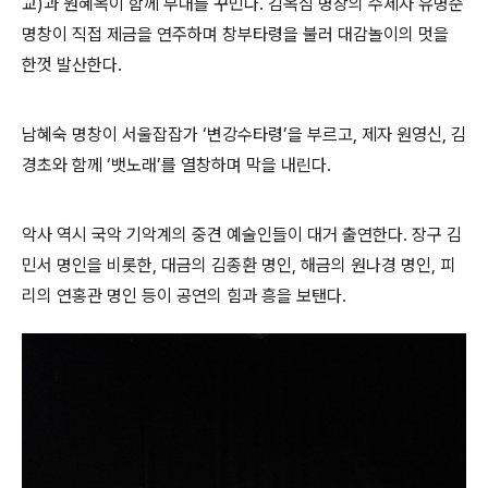
교
)
과 원혜옥이 함께 무대를 꾸민다
.
김옥심 명창의 수제자 유명순
명창이 직접 제금을 연주하며 창부타령을 불러 대감놀이의 멋을
한껏 발산한다
.
남혜숙 명창이 서울잡잡가
‘
변강수타령
’
을 부르고
,
제자 원영신
,
김
경초와 함께
‘
뱃노래
’
를 열창하며 막을 내린다
.
악사 역시 국악 기악계의 중견 예술인들이 대거 출연한다
.
장구 김
민서 명인을 비롯한
,
대금의 김종환 명인
,
해금의 원나경 명인
,
피
리의 연홍관 명인 등이 공연의 힘과 흥을 보탠다
.