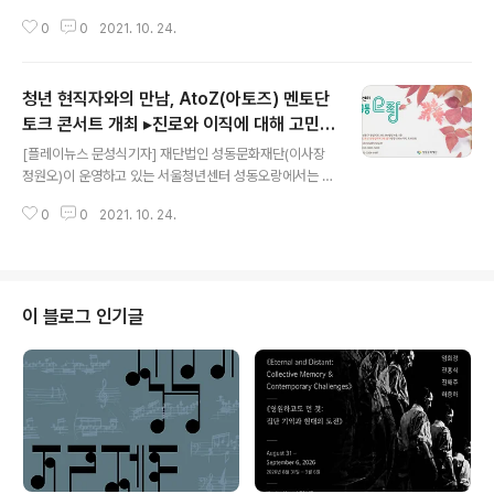
울림 라온 주 관 : WCN 후 원 : 라파젠 입장료 : 전석 30,0
0
0
2021. 10. 24.
00원 (대학생까지 50%) 문 의 : 02-2183-1290 예매처
: 세종티켓 02-399-1000 / 인터파크 1544-1555 # 어
울림 라온 [플레이뉴스 문성식기자] 어울림 라온의 제10회
청년 현직자와의 만남, AtoZ(아토즈) 멘토단
정기연주회 플루트 앙상블로 즐기는 클래식과 영화 OST,
OLD POP의 감성여행입니다. 귀에 익숙한 친근한 멜로디
토크 콘서트 개최 ▸진로와 이직에 대해 고민이
글 내용
로 가사를 의미하며 힐링의 시간을 가질 수 있습니다. 어울
있는 청년들에게 노하우 전달
[플레이뉴스 문성식기자] 재단법인 성동문화재단(이사장
림 라온은 전통음악을 서양악기로 표현하여, 2018년 세종
정원오)이 운영하고 있는 서울청년센터 성동오랑에서는 오
문화회관 M시어터에서 영산회상 ‘세령산’을 최초 공연한
는 10월 23일 ‘2021년 AtoZ(아토즈) 멘토단 비대면 토
데 이어 클래식과 월드..
0
0
2021. 10. 24.
크 콘서트’를 개최한다. AtoZ(아토즈)멘토단은 지난 5월
부터 다양한 직무 분야에서 일하고 있는 현직자들이청년들
에게 직업에 관련한 멘토링을 제공했다. 이번 토크 콘서트
를 통해 AtoZ(아토즈)멘토단이 함께 모여 진로 및 이직에
대해 고민이 있는 청년들을 대상으로 자신의 길을 개척해
이 블로그 인기글
나가고 있는 AtoZ(아토즈)멘토단 각각의 이야기를 전할
예정이다. 프로그램은 ▲프리랜서 디자이너 멘토의‘프리랜
서로 살아남기’, ▲프리랜서 연구원 멘토의 ‘고학력&비 IT
전공자가 프리랜서 인재로 살아가는 법’, ▲스타트업 대표
로 있는 멘토의‘스타트업 창업가로..