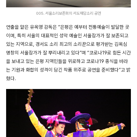
005. 서울소리보존회의 서도재담소리 공연
연출을 맡은 유옥영 감독은
“
은평은 예부터 전통예술이 발달한 곳
이며
,
특히 서울의 대표적인 성악 예술인 서울잡가가 잘 보존되고
있는 지역으로
,
경서도 소리 최고의 소리꾼으로 평가받는 김옥심
명창의 서울잡가가 잘 뿌리내리고 있다
”
며
“
코로나
19
로 힘든 시간
을 보내고 있는 은평 지역민들을 위로하고 코로나
19
종식을 바라
는 기원과 화합의 성격이 담긴 작품 위주로 공연을 준비했다
”
고 밝
혔다
.