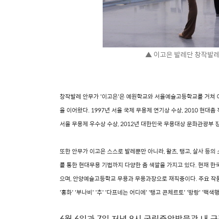
▲ 이고은 발레단 창작발레
창작발레 안무가 '이고은'은 예원학교와 서울예술고등학교를 거쳐
을 이어왔다. 1997년 서울 국제 무용제 연기상 수상, 2010 현대춤 
서울 무용제 우수상 수상, 2012년 대한민국 무용대상 문화관광부
또한 안무가 이고은 스스로 발레뿐만 아니라, 왈츠, 탱고, 살사 등
를 통한 현대무용 기법까지 다양한 춤 색깔을 가지고 있다. 현재 
으며, 안양예술고등학교 무용과 무용과장으로 재직중이다. 주요 작품으로
'홍화' '부나비' '추' '다프네는 어디에' '탱고 콘체르토' '방랑' '백색행
6월 6일과 7일 저녁 8시 국립중앙박물관 내 