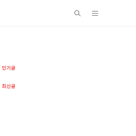
검
메
색
뉴
추
가
인기글
정
보
최신글