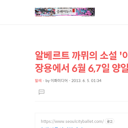
알베르트 까뮈의 소설 '이
상
본
문
세
장용에서 6월 6,7일 양
제
컨
목
텐
발레
by
이화미디어
2013. 6. 5. 01:34
본
츠
댓
문
글
달
기
https://www.seoulcityballet.com/
광고