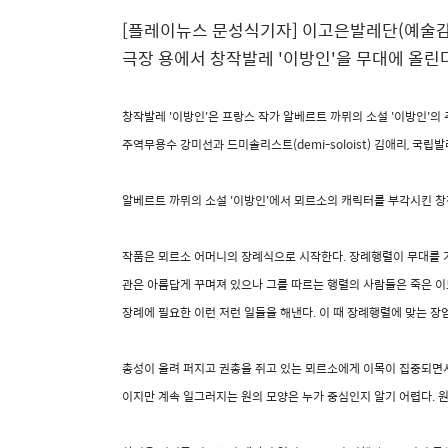
[플레이뉴스 문성식기자] 이고은발레단(예술감독
극장 용에서 창작발레 '이방인'을 무대에 올린
창작발레 '이방인'은 프랑스 작가 알베르트 까뮈의 소설 '이방인'
주역무용수 강미선과 드미솔리스트(demi-soloist) 김애리, 국
알베르트 까뮈의 소설 '이방인'에서 뫼르소의 캐릭터를 부각시킨 창작발
작품은 뫼르소 어머니의 장례식으로 시작한다. 장례행렬이 무대를 가
관은 아름답게 꾸며져 있으나 그를 따르는 행렬의 사람들은 죽은 이
장례에 필요한 이런 저런 일들을 해낸다. 이 때 장례행렬에 맞는 
총성이 울려 퍼지고 권총을 쥐고 있는 뫼르소에게 이목이 집중되면서 
이지만 계속 일그러지는 원의 모양은 누가 중심인지 알기 어렵다. 