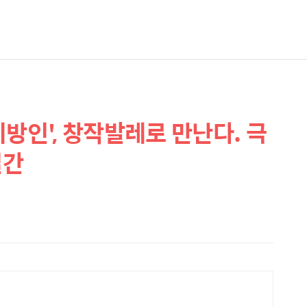
방인', 창작발레로 만난다. 극
일간