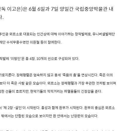
 이고은)은 6월 6일과 7일 양일간 국립중앙박물관 내
다.
의 주인공 뫼르소로 대표되는 인간상에 대해 이야기하는 창작발레로, 유니버셜발레단
립발레단 수석무용수였던 이원철 등이 참여한다.
레 '이방인'은 총 4장, 10개의 씬으로 구성되어 있다.
로지른다. 장례행렬은 엄숙하지 않고 중세 '죽음의 춤'을 연상시킨다. 죽은 이의
보다 더 죽은 사람 같은 모습이다. 뫼르소는 장례행렬과 가장 무관한 것처럼 보이며
장엄한 선율이 흐르지만, 현악기들의 끽끽거리는 파열음들이 긴장감을 준다.
'제 2장 -살인'이 시작된다. 총성과 함께 원무가 시작된다. 원무의 중심은 뫼르소
원 밖에서는 단합된 모습으로 보이지만 원 안에서는 난장판의 모습이다.