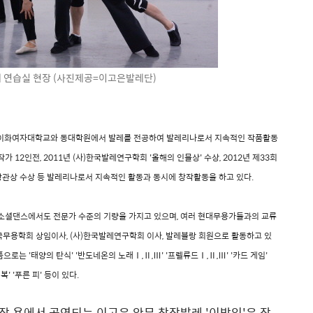
 연습실 현장 (사진제공=이고은발레단)
 이화여자대학교와 동대학원에서 발레를 전공하여 발레리나로서 지속적인 작품활동
작가 12인전, 2011년 (사)한국발레연구학회 '올해의 인물상' 수상, 2012년 제33회
 장관상 수상 등 발레리나로서 지속적인 활동과 동시에 창작활동을 하고 있다.
의 소셜댄스에서도 전문가 수준의 기량을 가지고 있으며, 여러 현대무용가들과의 교류
한국무용학회 상임이사, (사)한국발레연구학회 이사, 발레블랑 회원으로 활동하고 있
는 '태양의 탄식' '반도네온의 노래Ⅰ,Ⅱ,Ⅲ' '프렐류드Ⅰ,Ⅱ,Ⅲ' '카드 게임'
복' '푸른 피' 등이 있다.
극장 용에서 공연되는 이고은 안무 창작발레 '이방인'은 작