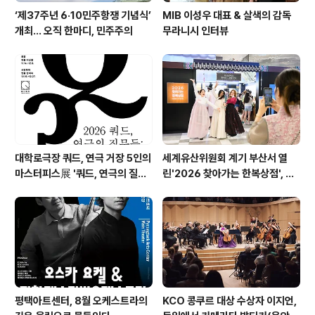
‘제37주년 6·10민주항쟁 기념식’
MIB 이성우 대표 & 살색의 감독
개최… 오직 한마디, 민주주의
무라니시 인터뷰
대학로극장 쿼드, 연극 거장 5인의
세계유산위원회 계기 부산서 열
마스터피스展 '쿼드, 연극의 질문
린'2026 찾아가는 한복상점', 역
들 : 진화하는 텍스트' 패키지 티켓
대 최고 판매 성과
오픈
평택아트센터, 8월 오케스트라의
KCO 콩쿠르 대상 수상자 이지언,