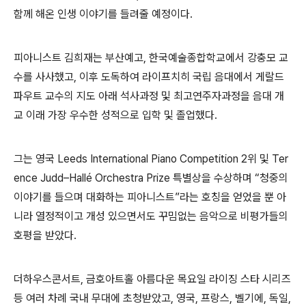
함께 해온 인생 이야기를 들려줄 예정이다
.
피아니스트 김희
재는
부산예고
,
한국예술종합학교에서 강충모 교
수를 사사했고
,
이후 도독하여 라이프치히 국립 음대에서 게랄드
파우트 교수의 지도 아래 석사과정 및 최고연주자과정을 음대 개
교 이래 가장 우수한 성적으로 입학 및 졸업했다
.
그는 영국
Leeds International Piano Competition 2
위 및
Ter
ence Judd
–
Hallé Orchestra Prize
특별상을 수상하며
“
청중의
이야기를 들으며 대화하는 피아니스트
”
라는 호칭을 얻었을 뿐 아
니라 열정적이고 개성 있으면서도 꾸밈없는 음악으로 비평가들의
호평을 받았다
.
더하우스콘서트
,
금호아트홀 아름다운 목요일 라이징 스타 시리즈
등 여러 차례 국내 무대에 초청받았고
,
영국
,
프랑스
,
벨기에
,
독일
,