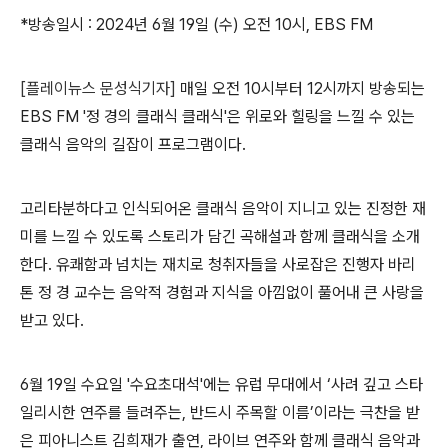
*
방송일시
: 2024
년
6
월
19
일
(
수
)
오전
10
시
, EBS FM
[플레이뉴스 문성식기자]
매일 오전
10
시부터
12
시까지 방송되는
EBS FM '정 경의 클래식 클래식'
은 위로와 힐링을 느낄 수 있는
클래식 음악의 길잡이 프로그램이다
.
고리타분하다고 인식되어온 클래식 음악이 지니고 있는 진정한 재
미를 느낄 수 있도록 스토리가 담긴 곡해설과 함께 클래식을 소개
한다
.
유쾌함과 넘치는 재치로 청취자들을 사로잡은 진행자 바리
톤 정 경 교수는 음악적 경험과 지식을 아낌없이 풀어내 큰 사랑을
받고 있다
.
6
월
19
일 수요일
'
수요초대석
'
에는 유럽 무대에서
‘
사려 깊고 스타
일리시한 연주를 들려주는
,
반드시 주목할 이름
’
이라는 극찬을 받
은 피아니스트 김희재가 출연
,
라이브 연주와 함께 클래식 음악과