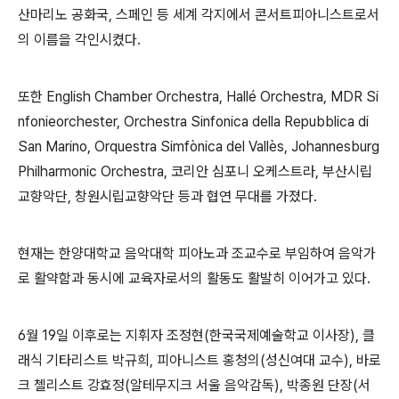
산마리노 공화국
,
스페인 등 세계 각지에서 콘서트피아니스트로서
의 이름을 각인시켰다
.
또한
English Chamber Orchestra, Hallé Orchestra, MDR Si
nfonieorchester, Orchestra Sinfonica della Repubblica di
San Marino, Orquestra Simfònica del Vallès, Johannesburg
Philharmonic Orchestra,
코리안 심포니 오케스트라
,
부산시립
교향악단
,
창원시립교향악단 등과 협연 무대를 가졌다
.
현재는 한양대학교 음악대학 피아노과 조교수로 부임하여 음악가
로 활약함과 동시에 교육자로서의 활동도 활발히 이어가고 있다
.
6
월
19
일 이후로는 지휘자 조정현
(
한국국제예술학교 이사장
),
클
래식 기타리스트 박규희
,
피아니스트 홍청의
(
성신여대 교수
),
바로
크 첼리스트 강효정
(
알테무지크 서울 음악감독
),
박종원 단장
(
서