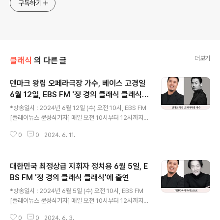
구독하기
더보기
클래식
의 다른 글
덴마크 왕립 오페라극장 가수, 베이스 고경일
6월 12일, EBS FM '정 경의 클래식 클래식'
글 내용
에 출연
*방송일시 : 2024년 6월 12일 (수) 오전 10시, EBS FM
[플레이뉴스 문성식기자] 매일 오전 10시부터 12시까지
방송되는 EBS FM '정 경의 클래식 클래식'은 매 순간 변모
0
0
2024. 6. 11.
하고 성장을 거듭하는 클래식 음악을 제대로 즐기고 싶을
때 좋은 클래식 길잡이가 되어주는 프로그램이다. 유쾌함
과 넘치는 재치로 청취자들을 사로잡은 진행자 바리톤 정
대한민국 최정상급 지휘자 정치용 6월 5일, E
경 교수는 음악적 경험과 클래식에 대한 진지함으로 관련
지식을 아낌없이 풀어내 큰 사랑을 받고 있다. 6월 12일
BS FM '정 경의 클래식 클래식'에 출연
글 내용
수요일 '수요초대석'에는 불굴의 의지로 많은 어려움을 이
*방송일시 : 2024년 6월 5일 (수) 오전 10시, EBS FM
겨내고 덴마크 코펜하겐 로열 대니쉬 오페라극장(The Ro
[플레이뉴스 문성식기자] 매일 오전 10시부터 12시까지
yal Danish Opera)의 270년 역사상 최초의 동양인 전
방송되는 EBS FM '정 경의 클래식 클래식'은 클래식 음악
속 주역 솔리스트(종신 단원) 베이스 고경일이 출연해 클..
0
0
2024. 6. 3.