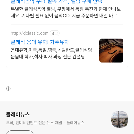
클래식음악 쿠팡 실속 가격, 앨범 구매 만족
특별한 클래식음악 앨범, 쿠팡에서 독점 특전과 함께 만나보
세요. 기다릴 필요 없이 음악CD, 지금 주문하면 내일 바로 도
착해요.
http://kjclassic.com
광고
클래식 음대 유학! 가주유학
음대유학,미국,독일,영국,네덜란드,클래식명
문음대 학사,석사,박사 과정 전문 컨설팅
(새창열림)
로그 정보
플레이뉴스
오락, 엔터테인먼트 전문 뉴스 채널 - 플레이뉴스