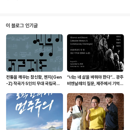
의 비밀을 알고 싶고 클래식 음악과 친해지고 싶다는 생각
이 들 때 좋은 안내자가 되어주는 길잡이 프로그램이다. 클
래식 음악의 매력에 푹 빠져들 수 있도록 스토리가 담긴 곡
해설과 함께 클래식을 소개한다. 유쾌함과 넘치는 재치로
청취자들을 사로잡은 진행자 바리톤 정 경 교수는 클래식
이 블로그 인기글
음악의 즐거움을 전파하고 있다. 6월 5일 수요일 '수요초
대석'에는 뛰어난 바톤 테크닉과 곡의 핵심을 정확하게 파
악해 내는 통찰력 있고 깊이 있는 지휘로 단원들을 이끌어
가는 우리나라 대표 지휘자 정치용이 출연해 클래식 음악
과 함께 해온 인생..
전통을 깨우는 참신함, 젠지(Gen
“너는 네 삶을 바꿔야 한다”… 광주
-Z) 작곡가 5인의 무대 국립국악
비엔날레의 질문, 제주에서 기억의
관현악단 '2026 작곡가 프로젝
미학으로 다시 쓰이다. 제16회 광
트'
주비엔날레 몽골관 연계 프로그램
《영원하고도 먼 것: 집단 기억과 현
대의 도전》